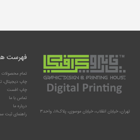
فهرست ها
تمام محصولات
چاپ دیجیتال، ت
چاپ افست
تماس با ما
درباره ما
تهران، خیابان انقلاب، خیابان موسوی، پلاک۱۸، واحد۳
راهنمای ثبت س