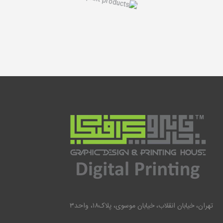
تهران، خیابان انقلاب، خیابان موسوی، پلاک۱۸، واحد۳