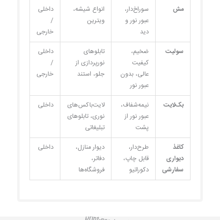
مش
سوراخ‌دار،
انواع شیشه،
داخلی
عبور نور و
ویترین
/
دید
خارجی
سولیت
ضخیم،
تابلوهای
داخلی
کیفیت
نورپردازی از
/
عالی، بدون
جلو، استند
خارجی
عبور نور
بک‌لایت
نیمه‌شفاف،
لایت‌باکس‌های
داخلی
عبور نور از
نوری، تابلوهای
پشت
تبلیغاتی
کاغذ
طرح‌دار،
دیوار منازل،
داخلی
دیواری
قابل چاپ،
دفاتر،
سفارشی
دکوراتیو
فروشگاه‌ها