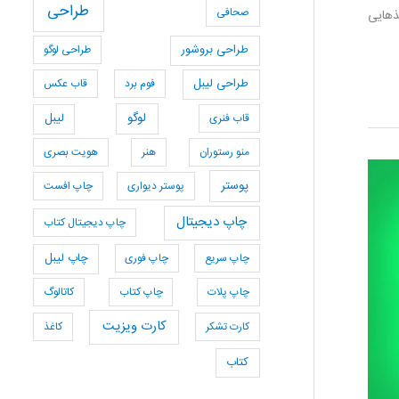
طراحی
صحافی
ذهایی
طراحی بروشور
طراحی لوگو
طراحی لیبل
فوم برد
قاب عکس
لوگو
قاب فنری
لیبل
منو رستوران
هنر
هویت بصری
پوستر
پوستر دیواری
چاپ افست
چاپ دیجیتال
چاپ دیجیتال کتاب
چاپ سریع
چاپ فوری
چاپ لیبل
چاپ پلات
چاپ کتاب
کاتالوگ
کارت ویزیت
کارت تشکر
کاغذ
کتاب