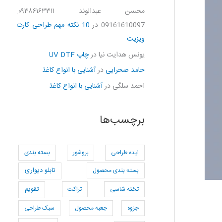
محسن عبدالوند ۰۹۳۸۶۱۶۳۳۱۱.
09161610097
در
10 نکته مهم طراحی کارت
ویزیت
یونس هدایت نیا
در
چاپ UV DTF
حامد صحرایی
در
آشنایی با انواع کاغذ
احمد سلگی
در
آشنایی با انواع کاغذ
برچسب‌ها
ایده طراحی
بروشور
بسته بندی
بسته بندی محصول
تابلو دیواری
تخته شاسی
تراکت
تقویم
جزوه
جعبه محصول
سبک طراحی