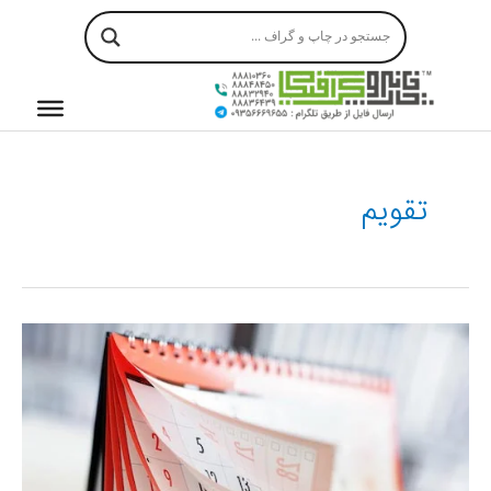
رش
ه
حتوا
تقویم