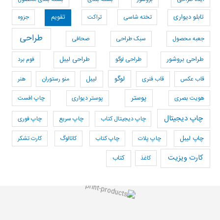
تابلو دیواری
تخته شاسی
تراکت
تقویم
جزوه
طراحی
جعبه محصول
سبک طراحی
صحافی
طراحی بروشور
طراحی لوگو
طراحی لیبل
فوم برد
لوگو
قاب عکس
قاب فنری
لیبل
منو رستوران
هنر
پوستر
هویت بصری
پوستر دیواری
چاپ افست
چاپ دیجیتال
چاپ دیجیتال کتاب
چاپ سریع
چاپ فوری
چاپ لیبل
چاپ پلات
چاپ کتاب
کاتالوگ
کارت تشکر
کارت ویزیت
کاغذ
کتاب