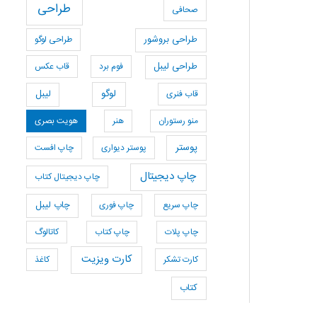
طراحی
صحافی
طراحی بروشور
طراحی لوگو
طراحی لیبل
فوم برد
قاب عکس
لوگو
قاب فنری
لیبل
منو رستوران
هنر
هویت بصری
پوستر
پوستر دیواری
چاپ افست
چاپ دیجیتال
چاپ دیجیتال کتاب
چاپ سریع
چاپ فوری
چاپ لیبل
چاپ پلات
چاپ کتاب
کاتالوگ
کارت ویزیت
کارت تشکر
کاغذ
کتاب