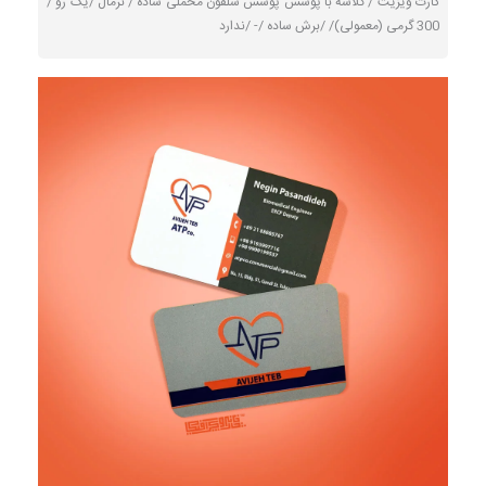
کارت ویزیت /
گلاسه با پوشش پوشش سلفون مخملی ساده
/
نرمال /
یک رو /
300 گرمی (معمولی)/ /
برش ساده /
- /
ندارد