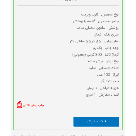
نوع محصول
کارت ویزیت
جنس محصول
گلاسه با پوشش
پوشش
سلفون مخملی ساده
میزان رنگ
نرمال
سایز چاپی
8.5 در 5.5 سانتی متر
وجه چاپ
یک رو
گرماژ کاغذ
300 گرمی (معمولی)
نوع برش
برش ساده
اطلاعات متغیر
ندارد
تیراژ
100 عدد
خدمات دیگر
-
هزینه طراحی
۰ تومان
تعداد سفارش
1 سری
⎙
چاپ پیش فاکتور