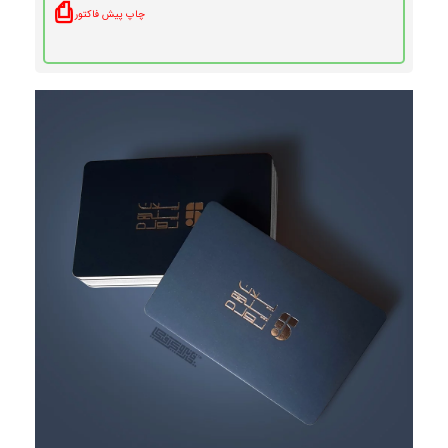
⎙
چاپ پیش فاکتور