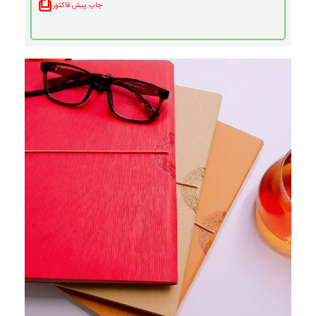
⎙
چاپ پیش فاکتور