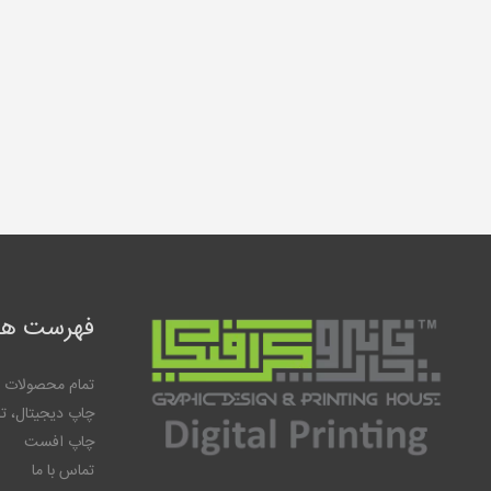
فهرست ها
تمام محصولات
چاپ دیجیتال، ت
چاپ افست
تماس با ما