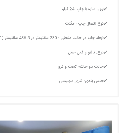
✔️وزن سازه با چاپ: 24 کیلو
✔️نوع اتصال چاپ : مگنت
✔️ابعاد چاپ در حالت منحنی : 230 سانتیمتر در 486.5 سانتیمتر ( 7 لت 69.5 × 230 سانتی متر)
✔️نوع: تاشو و قابل حمل
✔️حالت دو حالته: تخت و کرو
✔️جنس بندی: فنری سوئیسی