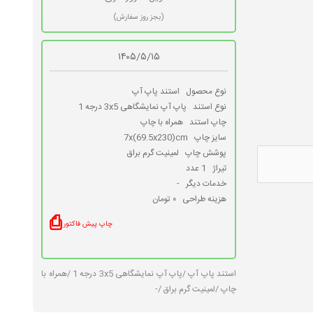
(بجز روز سفارش)
۱۴۰۵/۵/۱۵
نوع محصول
استند پاپ آپ
نوع استند
پاپ آپ نمایشگاهی 3x5 درجه 1
چاپ استند
همراه با چاپ
سایز چاپ
7x(69.5x230)cm
پوشش چاپ
لمینیت گرم براق
تیراژ
1 عدد
خدمات دیگر
-
هزینه طراحی
۰ تومان
⎙
چاپ پیش فاکتور
استند پاپ آپ /
پاپ آپ نمایشگاهی 3x5 درجه 1 /
همراه با
چاپ /
لمینیت گرم براق /
-