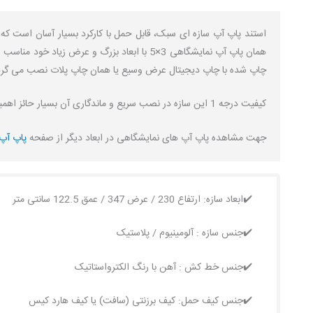
چاپ شده با چاپ دیجیتال عرض وسیع یا همان چاپ پلات نصب می گرد
کیفیت درجه 1 این سازه در نصب سریع و ماندگاری آن بسیار حائز اهمیت است، اتصالات استند پاپ آپ چسب دو طرفه و مگنت است که در صورت نامرغوب بودن حتی در استفاده بار اول میتواند مشکل زا باشد.
جهت مشاهده پاپ آپ های نمایشگاهی در ابعاد دیگر از صفحه
پاپ آپ
✔️ابعاد سازه: ارتفاع 230 / عرض 347 / عمق 122.5 سانتی متر
✔️جنس سازه : آلومینیوم / پلاستیک
✔️جنس خط کش : آهن با رنگ الکترواستاتیک
✔️جنس کیف حمل: کیف برزنتی (سافت) یا کیف هارد کیس