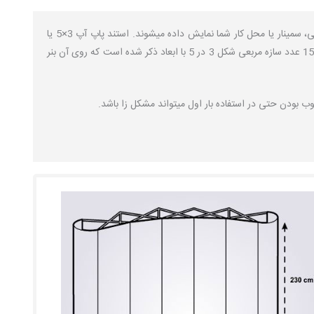
استند پاپ آپ سازه ای سبک، قابل حمل با کارکرد بسیار آسان است که تصاویر چاپ شده در کنار هم به صورت یک دیوار و بک گراند برای غرفه نمایشگاهی، سمینار یا محل کار شما نمایش داده میشوند. استند پاپ آپ 3×5 یا
همان پاپ آپ نمایشگاهی 3×5 با ابعاد بزرگ و عرض زیاد خود مناسب غرفه های نمایشگاهی با اندازه های بزرگ است. این استند پاپ آپ تشکیل شده از 15 عدد سازه مربعی شکل 3 در 5 با ابعاد ذکر شده است که روی آن بنر