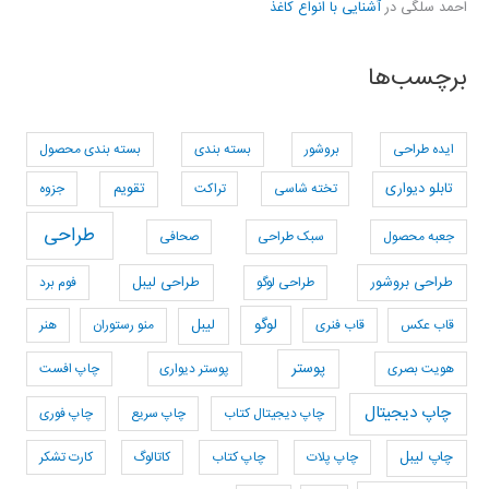
احمد سلگی
در
آشنایی با انواع کاغذ
برچسب‌ها
ایده طراحی
بروشور
بسته بندی
بسته بندی محصول
تابلو دیواری
تخته شاسی
تراکت
تقویم
جزوه
طراحی
جعبه محصول
سبک طراحی
صحافی
طراحی بروشور
طراحی لوگو
طراحی لیبل
فوم برد
لوگو
قاب عکس
قاب فنری
لیبل
منو رستوران
هنر
پوستر
هویت بصری
پوستر دیواری
چاپ افست
چاپ دیجیتال
چاپ دیجیتال کتاب
چاپ سریع
چاپ فوری
چاپ لیبل
چاپ پلات
چاپ کتاب
کاتالوگ
کارت تشکر