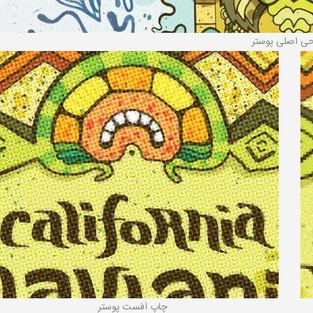
ی اصلی پوستر
چاپ افست پوستر