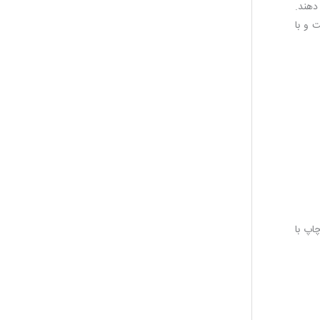
دهند.
 و با
است. شما چاپ با