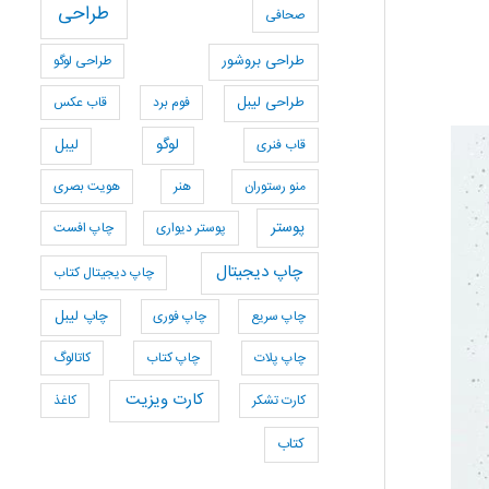
طراحی
صحافی
طراحی بروشور
طراحی لوگو
طراحی لیبل
فوم برد
قاب عکس
لوگو
قاب فنری
لیبل
منو رستوران
هنر
هویت بصری
پوستر
پوستر دیواری
چاپ افست
چاپ دیجیتال
چاپ دیجیتال کتاب
چاپ سریع
چاپ فوری
چاپ لیبل
چاپ پلات
چاپ کتاب
کاتالوگ
کارت ویزیت
کارت تشکر
کاغذ
کتاب