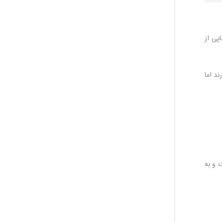
پی از
د اما
 و به