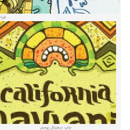
طراح
چاپ دیجیتال پوستر