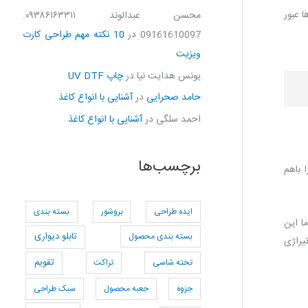
 عبور
محسن عبدالوند ۰۹۳۸۶۱۶۳۳۱۱.
09161610097
در
10 نکته مهم طراحی کارت
ویزیت
یونس هدایت نیا
در
چاپ UV DTF
حامد صحرایی
در
آشنایی با انواع کاغذ
احمد سلگی
در
آشنایی با انواع کاغذ
برچسب‌ها
 باهم
ایده طراحی
بروشور
بسته بندی
ا این
بسته بندی محصول
تابلو دیواری
یراژی
تخته شاسی
تراکت
تقویم
جزوه
جعبه محصول
سبک طراحی