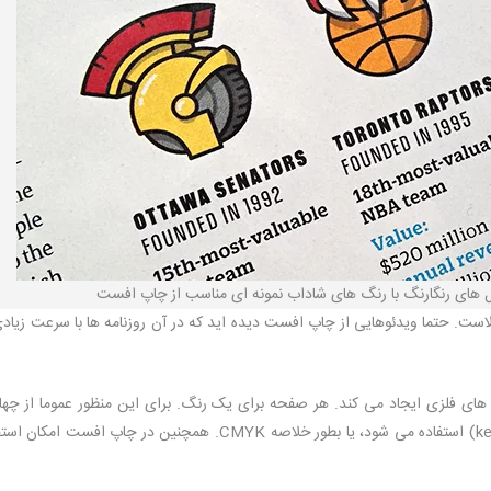
ل های رنگارنگ با رنگ های شاداب نمونه ای مناسب از چاپ افست
الاست. حتما ویدئوهایی از چاپ افست دیده اید که در آن روزنامه ها با سرعت زیاد
های فلزی ایجاد می کند. هر صفحه برای یک رنگ. برای این منظور عموما از چها
فیروزه ای (cyan)، سرخابی (magenta)، زرد (yellow) و مشکی(کلید) (key) استفاده می شود، یا بطور خلاصه CMYK. همچنین در چاپ ا