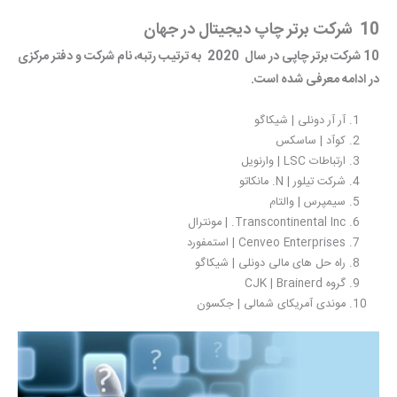
10
شرکت برتر چاپ دیجیتال در جهان
10 شرکت برتر چاپی در سال 2020 به ترتیب رتبه، نام شرکت و دفتر مرکزی
در ادامه معرفی شده است.
آر آر دونلی | شیکاگو
کوآد | ساسکس
ارتباطات LSC | وارنویل
شرکت تیلور | N. مانکاتو
سیمپرس | والتام
Transcontinental Inc. | مونترال
Cenveo Enterprises | استمفورد
راه حل های مالی دونلی | شیکاگو
گروه CJK | Brainerd
موندی آمریکای شمالی | جکسون