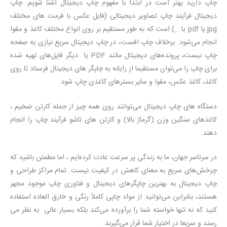
چاپ دارید بهتر است در ابتدا با مفهوم چاپ دیجیتال آشنا شویم. چاپ
دیجیتال فرآیند چاپ تصاویر دیجیتالی (فایل عکس با فرمت های مختلف
jpg یا pdf یا …) است که به طور مستقیم بر روی انواع مختلف کاغذ و مقوا
انجام می‌شود. برخلاف چاپ افست، در چاپ دیجیتال سریع نیازی به صفحه
چاپ نیست، پرونده‌های دیجیتال مانند PDF یا دیگر فایل‌های تهیه شده
برای چاپ را می‌توان مستقیما از رایانه به چاپگر های دیجیتال فرستاد تا روی
کاغذ، کاغذ عکس، مقوا و سایر بسترهای کاغذی چاپ شود.
دستگاه های چاپ دیجیتال می‌توانند روی همه چیز از جمله کارتن ضخیم ،
کاغذهای سنگین وزن (گرماژ بالا) و کارتن های تاشو فرآیند چاپ را انجام
دهند.
در سرتاسر جهان، ما به زندگی پر سرعت عادت کرده‌ایم ، اما مطمئن باشید که
چرخش‌های سریع به معنای کاهش در کیفیت نیست. تمام مراکز طراحی و
چاپ دیجیتال به بهترین چاپگرهای دیجیتال و فناوری چاپ موجود مجهز
هستند، بنابراین می‌توانید از مواد چاپی کاملاً رنگی و خارق العاده استفاده
کنید که نه تنها خواسته شما را برآورده می‌کند بلکه بسیار عالی به نظر می
رسند و سریعا در اختیار شما قرار می‌گیرند.