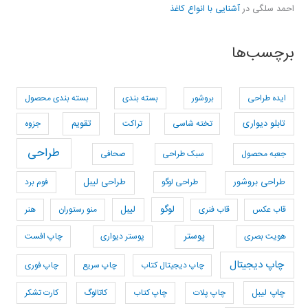
احمد سلگی
در
آشنایی با انواع کاغذ
برچسب‌ها
ایده طراحی
بروشور
بسته بندی
بسته بندی محصول
تابلو دیواری
تخته شاسی
تراکت
تقویم
جزوه
طراحی
جعبه محصول
سبک طراحی
صحافی
طراحی بروشور
طراحی لوگو
طراحی لیبل
فوم برد
لوگو
قاب عکس
قاب فنری
لیبل
منو رستوران
هنر
پوستر
هویت بصری
پوستر دیواری
چاپ افست
چاپ دیجیتال
چاپ دیجیتال کتاب
چاپ سریع
چاپ فوری
چاپ لیبل
چاپ پلات
چاپ کتاب
کاتالوگ
کارت تشکر